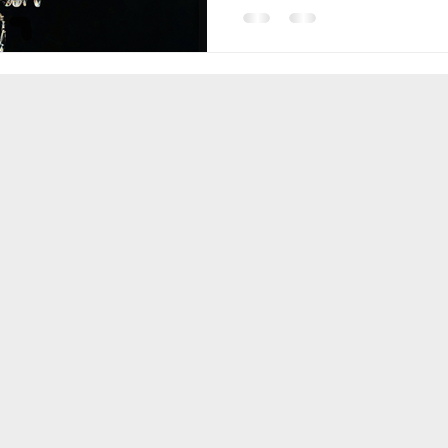
tradición, elegancia y calida
y arquitectónicos.
ros de hierro
limpieza de candiles
reparacion de lamp
paracion de candiles y lamparas