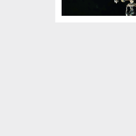
candiles de hierro
candelab
limpieza de candelabros
re