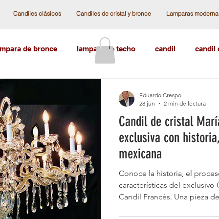
Candiles clásicos
Candiles de cristal y bronce
Lamparas moderna
ampara de bronce
lampara de techo
candil
candil
 antiguos
cristal checoslovaco
cristal austriaco
l
Eduardo Crespo
28 jun
2 min de lectura
Candil de cristal Mar
istal Swarovski
Categoría sin título
las vegas
can
exclusiva con historia
mexicana
l frances
Candiles de techo
lamparas de hierro
c
Conoce la historia, el proceso
características del exclusivo
Candil Francés. Una pieza de
s de esferas
lampara de techo moderna
lampara de te
con bronce fundido y cristal