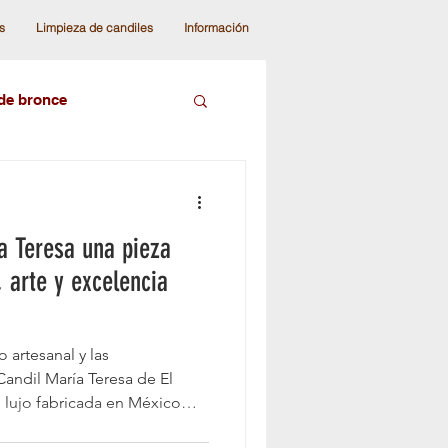
s
Limpieza de candiles
Información
 de bronce
ámparas de colección
ía Teresa una pieza
diles modernos
, arte y excelencia
andiles de techo
 artesanal y las
 Candil María Teresa de El
 lujo fabricada en México
cho moderna
 Asfour Crystal que combina