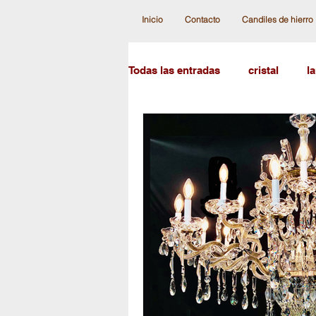
Inicio
Contacto
Candiles de hierro
Todas las entradas
cristal
l
lamparas clásicas
candiles
candiles de cristal austr
cr
lampara modernas
el candi
lampara de esferas
candile