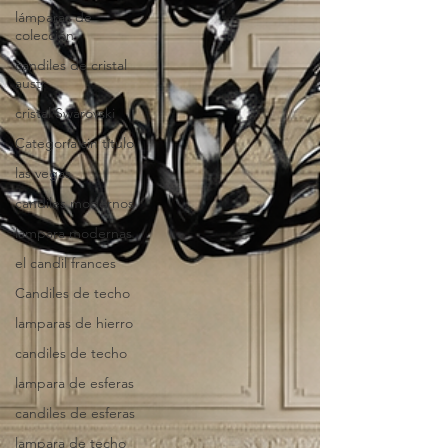
lámparas de
colección
candiles de cristal
austr
cristal Swarovski
Categoría sin título
las vegas
candiles modernos
lampara modernas
el candil frances
Candiles de techo
lamparas de hierro
candiles de techo
lampara de esferas
candiles de esferas
lampara de techo