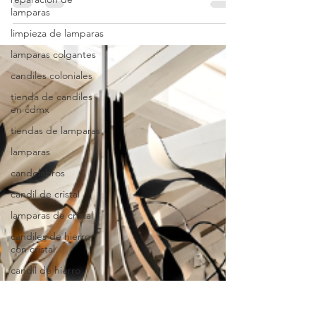
edición especial con certificado de autor
lamparas
limpieza de lamparas
lamparas colgantes
candiles coloniales
tienda de candiles
en cdmx
tiendas de lamparas
lamparas
candelabros
candil de cristal
lamparas de cristal
candiles de hierro
con cristal
candil de hierro
lámpara de hierro
lámpara con hojas