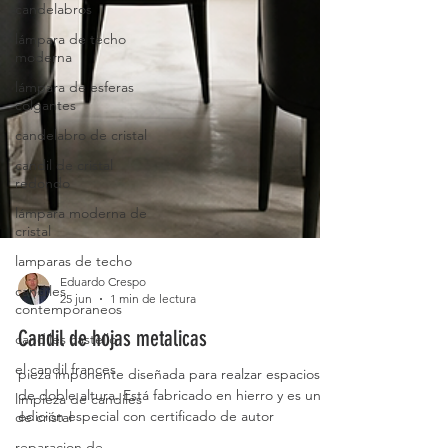
candelabros
lámpara de techo
moderna
lámpara de esferas
colgantes
candelabro de cristal
candil de cristal
redondo
lámpara moderna de
cristal
lamparas de techo
candiles
contemporaneos
Eduardo Crespo
candiles castello
25 jun
1 min de lectura
el candil frances
Candil de hojas metalicas
limpieza de candiles
pieza imponente diseñada para realzar espacios
de cristal
de doble altura. Está fabricado en hierro y es una
reparacion de