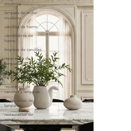
moderna
lampara de techo
moderna
candiles de hierro
candelabros de
hierro
limpieza de candiles
reparacion de
lamparas
limpieza de
candelabros
reparacion de
candiles y lamparas
restauracion de
lamparas
restauracion de
candiles
restauracion de