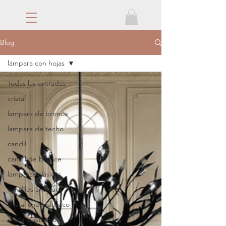
Blog
lámpara con hojas
Todas las entradas
cristal
lampara de bronce
lampara de techo
candil
candil de bronce
lamparas clásicas
candiles antiguos
cristal checoslovaco
cristal austriaco