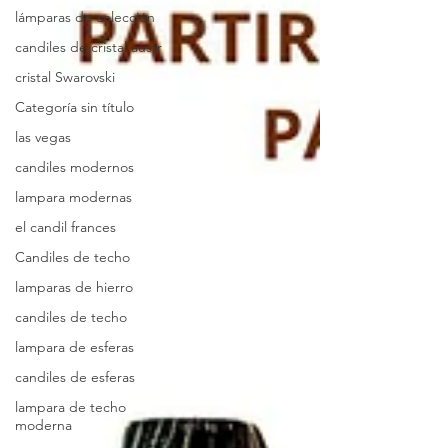
lámparas de colección
candiles de cristal austr
cristal Swarovski
Categoría sin título
las vegas
candiles modernos
lampara modernas
el candil frances
Candiles de techo
lamparas de hierro
candiles de techo
lampara de esferas
candiles de esferas
lampara de techo
moderna