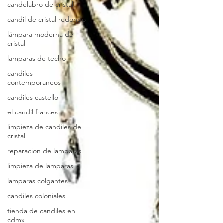
candelabro de cristal
candil de cristal redondo
lámpara moderna de
cristal
lamparas de techo
candiles
contemporaneos
candiles castello
el candil frances
limpieza de candiles de
cristal
reparacion de lamparas
limpieza de lamparas
lamparas colgantes
candiles coloniales
tienda de candiles en
cdmx