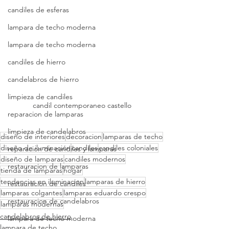
candiles de esferas
lampara de techo moderna
lampara de techo moderna
candiles de hierro
candelabros de hierro
limpieza de candiles
candil contemporaneo castello
reparacion de lamparas
limpieza de candelabros
diseño de interiores
decoracion
lamparas de techo
diseño de iluminación
candiles
candiles coloniales
reparacion de candiles y lamparas
diseño de lamparas
candiles modernos
restauracion de lamparas
tienda de lamparas
hogar
tendencias en iluminacion
lamparas de hierro
restauracion de candiles
lamparas colgantes
lamparas eduardo crespo
restauracion de candelabros
lamparas modernas
candelabros de hierro
lámpara de techo moderna
lampara de techo