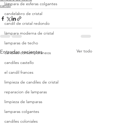
lámpara de esferas colgantes
candil
candelabro de cristal
candil de cristal redondo
lámpara moderna de cristal
lamparas de techo
Ver todo
Entradas recientes
candiles contemporaneos
candiles castello
el candil frances
limpieza de candiles de cristal
reparacion de lamparas
limpieza de lamparas
lamparas colgantes
candiles coloniales