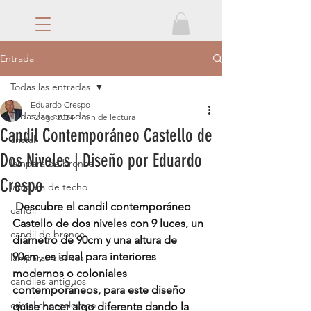
Entrada
Todas las entradas
Eduardo Crespo
Todas las entradas
12 ago 2024
1 min de lectura
Candil Contemporáneo Castello de
cristal
Dos Niveles | Diseño por Eduardo
lampara de bronce
Crespo
lampara de techo
 Descubre el candil contemporáneo 
candil
Castello de dos niveles con 9 luces, un 
candil de bronce
diámetro de 90cm y una altura de 
90cm, es ideal para interiores 
lamparas clásicas
modernos o coloniales 
candiles antiguos
contemporáneos, para este diseño 
cristal checoslovaco
quise hacer algo diferente dando la 