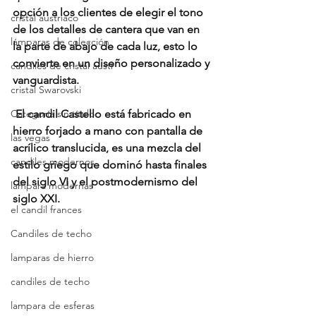
opción a los clientes de elegir el tono 
cristal austriaco
de los detalles de cantera que van en 
lámparas de colección
la parte de abajo de cada luz, esto lo 
convierte en un diseño personalizado y 
candiles de cristal austr
vanguardista.
cristal Swarovski
Categoría sin título
 El candil Castello está fabricado en 
hierro forjado a mano con pantalla de 
las vegas
acrílico translucida, es una mezcla del 
candiles modernos
estilo griego que dominó hasta finales 
del siglo VI y el postmodernismo del 
lampara modernas
siglo XXI.
el candil frances
Candiles de techo
lamparas de hierro
candiles de techo
lampara de esferas