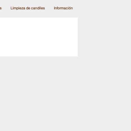
s
Limpieza de candiles
Información