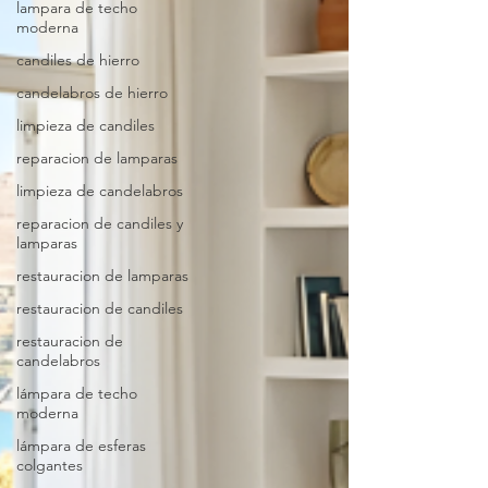
lampara de techo
moderna
candiles de hierro
candelabros de hierro
limpieza de candiles
reparacion de lamparas
limpieza de candelabros
reparacion de candiles y
lamparas
restauracion de lamparas
restauracion de candiles
restauracion de
candelabros
lámpara de techo
moderna
lámpara de esferas
colgantes