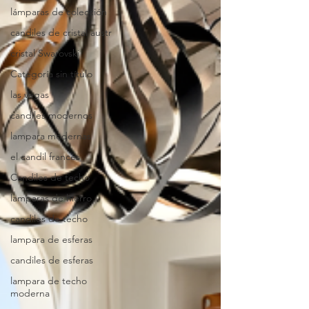
lámparas de colección
candiles de cristal austr
cristal Swarovski
Categoría sin título
las vegas
candiles modernos
lampara modernas
el candil frances
Candiles de techo
lamparas de hierro
candiles de techo
lampara de esferas
candiles de esferas
lampara de techo
moderna