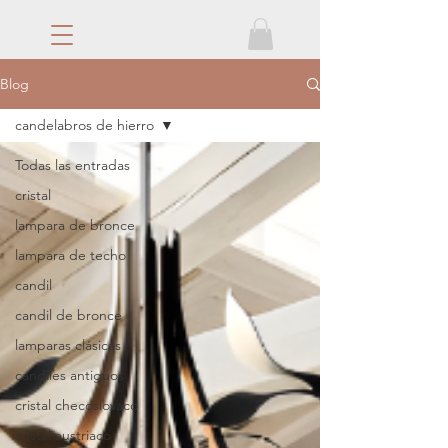
Blog
candelabros de hierro
Todas las entradas
cristal
lampara de bronce
lampara de techo
candil
candil de bronce
lamparas clásicas
candiles antiguos
cristal checoslovaco
cristal austriaco