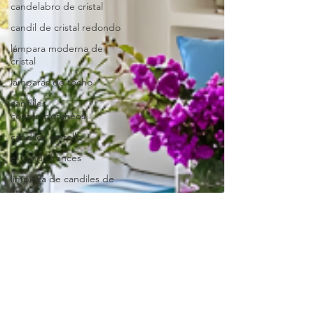
candelabro de cristal
candil de cristal redondo
lámpara moderna de
cristal
lamparas de techo
candiles
contemporaneos
candiles castello
el candil frances
limpieza de candiles de
cristal
reparacion de lamparas
limpieza de lamparas
lamparas colgantes
candiles coloniales
tienda de candiles en
cdmx