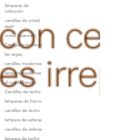
lámparas de
colección
candiles de cristal
austr
cristal Swarovski
Categoría sin título
las vegas
candiles modernos
lampara modernas
el candil frances
Candiles de techo
lamparas de hierro
candiles de techo
lampara de esferas
candiles de esferas
lampara de techo