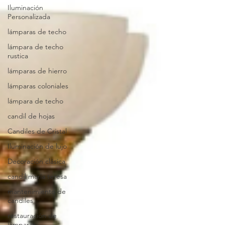
Iluminación
Personalizada
lámparas de techo
lámpara de techo
rustica
lámparas de hierro
lámparas coloniales
lámpara de techo
candil de hojas
Candiles de Cristal
Iluminación de lujo
Decoración clásica
candil maría teresa
mantenimiento de
candiles
restauración de
lámparas