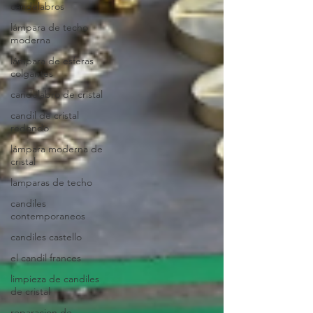
candelabros
lámpara de techo
moderna
lámpara de esferas
colgantes
candelabro de cristal
candil de cristal
redondo
lámpara moderna de
cristal
lamparas de techo
candiles
contemporaneos
candiles castello
el candil frances
limpieza de candiles
de cristal
reparacion de