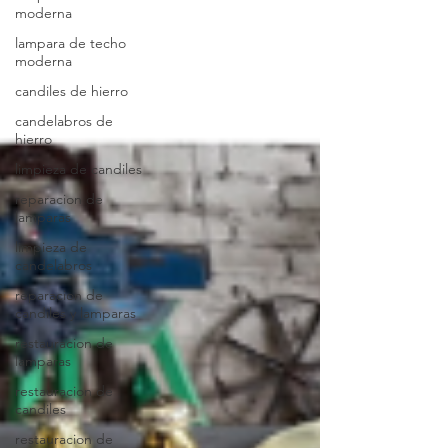
moderna
lampara de techo
moderna
candiles de hierro
candelabros de
hierro
limpieza de candiles
reparacion de
lamparas
limpieza de
candelabros
reparacion de
candiles y lamparas
restauracion de
lamparas
restauracion de
candiles
restauracion de