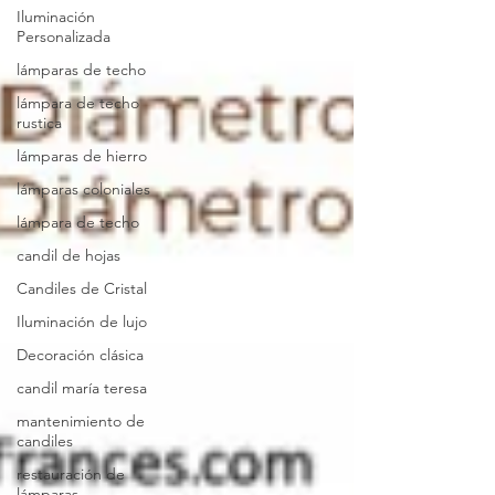
Iluminación
Personalizada
lámparas de techo
lámpara de techo
rustica
lámparas de hierro
lámparas coloniales
lámpara de techo
candil de hojas
Candiles de Cristal
Iluminación de lujo
Decoración clásica
candil maría teresa
mantenimiento de
candiles
restauración de
lámparas