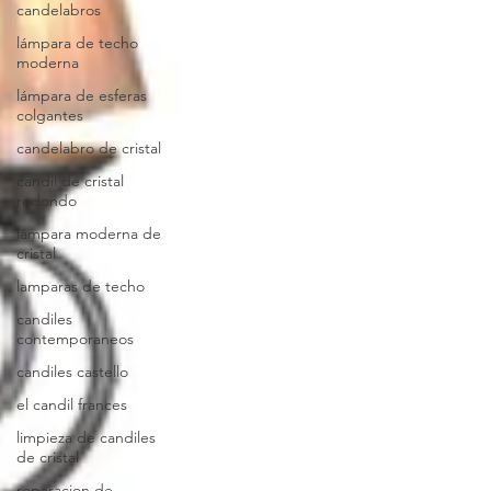
candelabros
lámpara de techo
moderna
lámpara de esferas
colgantes
candelabro de cristal
candil de cristal
redondo
lámpara moderna de
cristal
lamparas de techo
candiles
contemporaneos
candiles castello
el candil frances
limpieza de candiles
de cristal
reparacion de