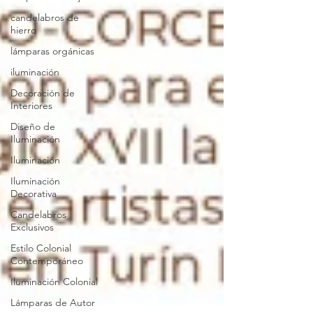
candelabros de
hierro
lámparas orgánicas
iluminación
Decoración de
Interiores
Diseño de
Iluminación
Iluminación
Iluminación
Decorativa
Candelabros
Exclusivos
Estilo Colonial
Contemporáneo
Iluminación Colonial
Lámparas de Autor