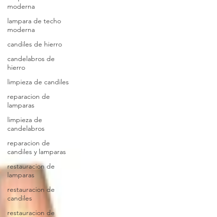
moderna
lampara de techo
moderna
candiles de hierro
candelabros de
hierro
limpieza de candiles
reparacion de
lamparas
limpieza de
candelabros
reparacion de
candiles y lamparas
restauracion de
lamparas
restauracion de
candiles
restauracion de