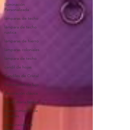
Iluminación
Personalizada
lámparas de techo
lámpara de techo
rustica
lámparas de hierro
lámparas coloniales
lámpara de techo
candil de hojas
Candiles de Cristal
Iluminación de lujo
Decoración clásica
candil maría teresa
mantenimiento de
candiles
restauración de
lámparas