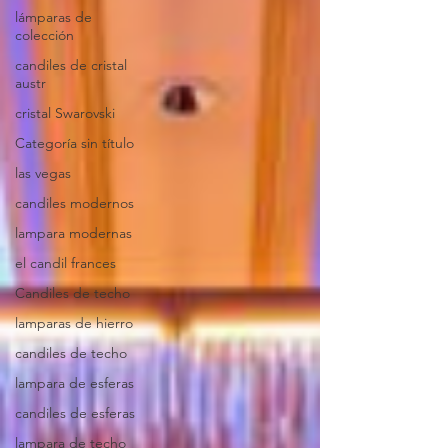
lámparas de
colección
candiles de cristal
austr
cristal Swarovski
Categoría sin título
las vegas
candiles modernos
lampara modernas
el candil frances
Candiles de techo
lamparas de hierro
candiles de techo
lampara de esferas
candiles de esferas
lampara de techo