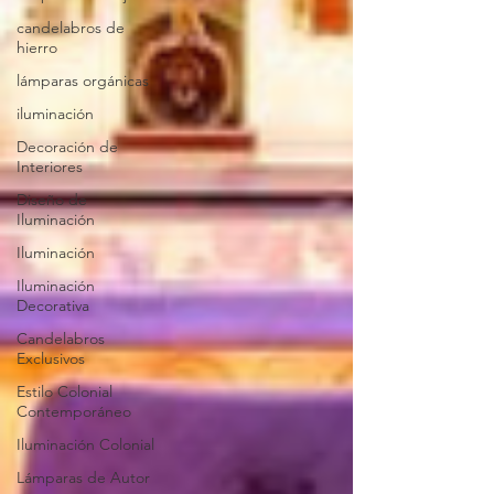
candelabros de
hierro
lámparas orgánicas
iluminación
Decoración de
Interiores
Diseño de
Iluminación
Iluminación
Iluminación
Decorativa
Candelabros
Exclusivos
Estilo Colonial
Contemporáneo
Iluminación Colonial
Lámparas de Autor