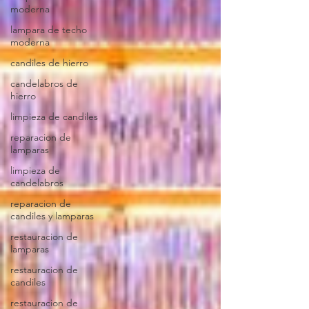
moderna
lampara de techo
moderna
candiles de hierro
candelabros de
hierro
limpieza de candiles
reparacion de
lamparas
limpieza de
candelabros
reparacion de
candiles y lamparas
restauracion de
lamparas
restauracion de
candiles
restauracion de