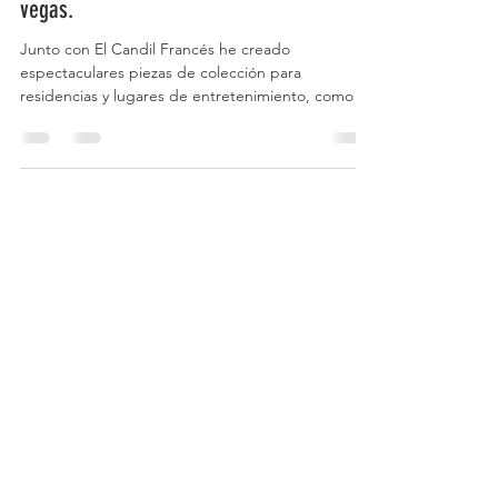
Espectacular lámpara de techo en las
vegas.
Junto con El Candil Francés he creado
espectaculares piezas de colección para
residencias y lugares de entretenimiento, como el
Caesars...