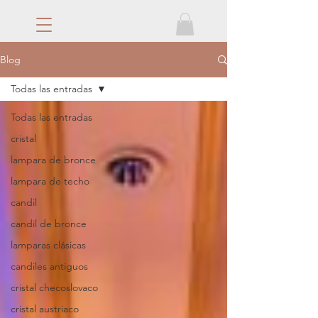
Blog
Todas las entradas
Todas las entradas
cristal
lampara de bronce
lampara de techo
candil
candil de bronce
lamparas clásicas
candiles antiguos
cristal checoslovaco
cristal austriaco