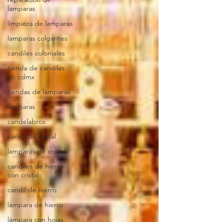
lamparas
limpieza de lamparas
lamparas colgantes
candiles coloniales
tienda de candiles
en cdmx
tiendas de lamparas
lamparas
candelabros
candil de cristal
lamparas de cristal
candiles de hierro
con cristal
candil de hierro
lámpara de hierro
lámpara con hojas