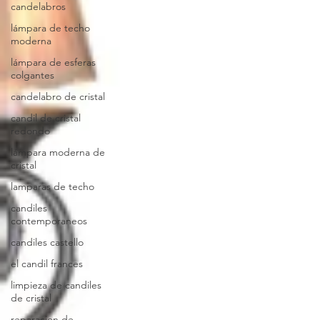
candelabros
lámpara de techo
moderna
lámpara de esferas
colgantes
candelabro de cristal
candil de cristal
redondo
lámpara moderna de
cristal
lamparas de techo
candiles
contemporaneos
candiles castello
el candil frances
limpieza de candiles
de cristal
reparacion de