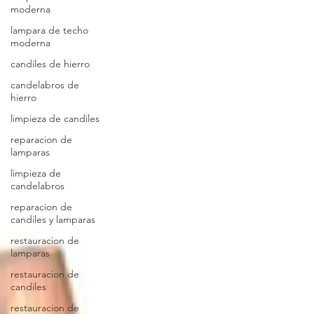
moderna
lampara de techo
moderna
candiles de hierro
candelabros de
hierro
limpieza de candiles
reparacion de
lamparas
limpieza de
candelabros
reparacion de
candiles y lamparas
restauracion de
lamparas
restauracion de
candiles
restauracion de