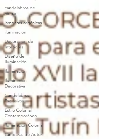
candelabros de
hierro
lámparas orgánicas
iluminación
Decoración de
Interiores
Diseño de
Iluminación
Iluminación
Iluminación
Decorativa
Candelabros
Exclusivos
Estilo Colonial
Contemporáneo
Iluminación Colonial
Lámparas de Autor