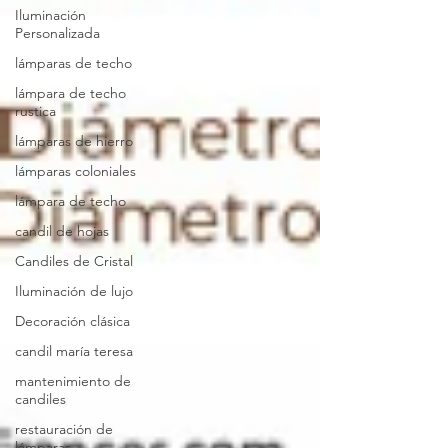
Iluminación
Personalizada
lámparas de techo
lámpara de techo
rustica
lámparas de hierro
lámparas coloniales
lámpara de techo
candil de hojas
Candiles de Cristal
Iluminación de lujo
Decoración clásica
candil maría teresa
mantenimiento de
candiles
restauración de
lámparas