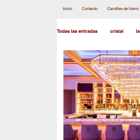
Inicio
Contacto
Candiles de hierro
Todas las entradas
cristal
l
lamparas clásicas
candiles
candiles de cristal austr
cr
lampara modernas
el candi
lampara de esferas
candile