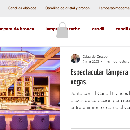
Candiles clásicos
Candiles de cristal y bronce
Lamparas moderna
ampara de bronce
lampara de techo
candil
candil
 antiguos
cristal checoslovaco
cristal austriaco
l
Eduardo Crespo
7 mar 2023
1 min de lectura
Espectacular lámpara 
istal Swarovski
Categoría sin título
las vegas
can
vegas.
Junto con El Candil Francés
l frances
Candiles de techo
lamparas de hierro
c
piezas de colección para res
entretenimiento, como el Cae
s de esferas
lampara de techo moderna
lampara de te