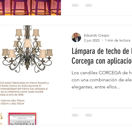
ros de hierro
limpieza de candiles
reparacion de lamp
Eduardo Crespo
paracion de candiles y lamparas
2 jun 2022
1 min de lectura
Lámpara de techo de h
Corcega con aplicacio
Los candiles CORCEGA de hie
con una combinación de el
elegantes, entre ellos...