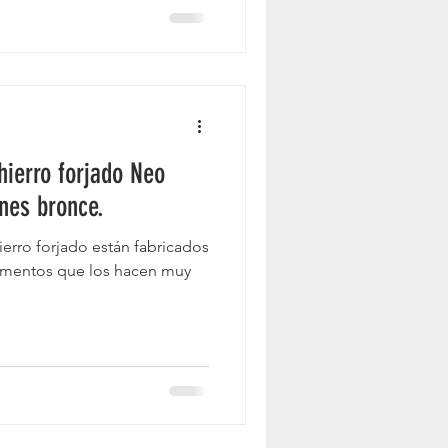
aras
ierro forjado Neo
nes bronce.
rro forjado están fabricados
ementos que los hacen muy