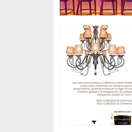
candiles de hierro
candelab
limpieza de candelabros
re