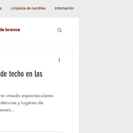
s
Limpieza de candiles
Información
 de bronce
ámparas de colección
de techo en las
diles modernos
 he creado espectaculares
andiles de techo
idencias y lugares de
sars...
cho moderna