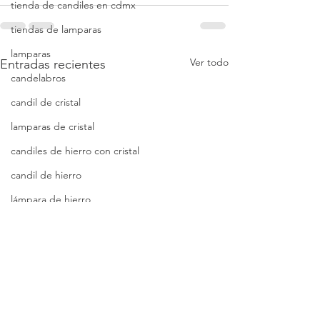
tienda de candiles en cdmx
tiendas de lamparas
lamparas
Ver todo
Entradas recientes
candelabros
candil de cristal
lamparas de cristal
candiles de hierro con cristal
candil de hierro
lámpara de hierro
lámpara con hojas
candelabros de hierro
lámparas orgánicas
iluminación