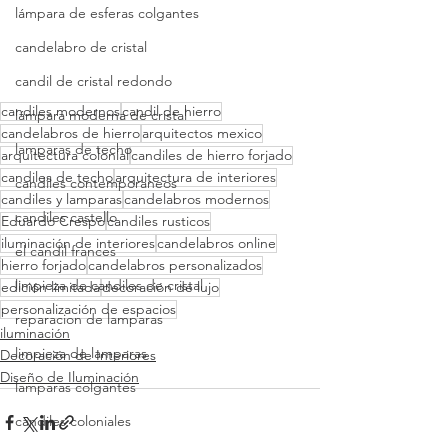
lámpara de esferas colgantes
candelabro de cristal
candil de cristal redondo
candiles modernos
candil de hierro
lámpara moderna de cristal
candelabros de hierro
arquitectos mexico
lamparas de techo
arquitectura colonial
candiles de hierro forjado
candiles de techo
arquitectura de interiores
candiles contemporaneos
candiles y lamparas
candelabros modernos
candiles castello
Eduardo Crespo
candiles rusticos
iluminación de interiores
candelabros online
el candil frances
hierro forjado
candelabros personalizados
limpieza de candiles de cristal
edición limitada
decoración de lujo
personalización de espacios
reparacion de lamparas
iluminación
limpieza de lamparas
Decoración de Interiores
Diseño de Iluminación
lamparas colgantes
candiles coloniales