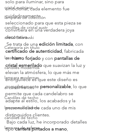
solo para iluminar, sino para 
cristal austriaco
emocionar, cada elemento fue 
cuidadosamente 
lámparas de colección
seleccionado para que esta pieza se 
candiles de cristal austr
convirtiera en una verdadera joya 
decorativa.
cristal Swarovski
 Se trata de una 
edición limitada
, con 
Categoría sin título
certificado de autenticidad
, fabricada 
las vegas
en 
hierro forjado
 y con 
pantallas de 
cristal esmerilado
 que suavizan la luz y 
candiles modernos
elevan la atmósfera, lo que más me 
lampara modernas
enorgullece es que este diseño es 
completamente 
personalizable
, lo que 
el candil frances
permite que cada candelabro se 
Candiles de techo
adapte al estilo, los acabados y la 
lamparas de hierro
personalidad de cada uno de mis 
distinguidos clientes.
candiles de techo
 Bajo cada luz, he incorporado detalles 
lampara de esferas
tipo 
cantera pintados a mano
, 