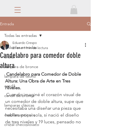
Entrada
Todas las entradas
Eduardo Crespo
Todas las entradas
29 ene
1 min de lectura
Candelabro para comedor doble
cristal
altura
lampara de bronce
 Candelabro para Comedor de Doble 
lampara de techo
Altura: Una Obra de Arte en Tres 
candil
Niveles.
 Cuando imaginé el corazón visual de 
candil de bronce
un comedor de doble altura, supe que 
lamparas clásicas
necesitaba una diseñar una pieza que 
candiles antiguos
hablara por sí sola, sí nació el diseño 
de tres niveles y 19 luces, pensado no 
cristal checoslovaco