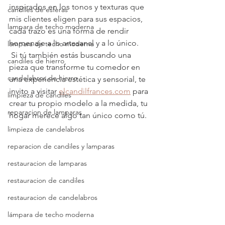
inspirados en los tonos y texturas que 
candiles de esferas
mis clientes eligen para sus espacios, 
lampara de techo moderna
cada trazo es una forma de rendir 
homenaje a lo artesanal y a lo único.
lampara de techo moderna
 Si tú también estás buscando una 
candiles de hierro
pieza que transforme tu comedor en 
candelabros de hierro
una experiencia estética y sensorial, te 
invito a visitar 
elcandilfrances.com
 para 
limpieza de candiles
crear tu propio modelo a la medida, tu 
reparacion de lamparas
hogar merece algo tan único como tú.
limpieza de candelabros
reparacion de candiles y lamparas
restauracion de lamparas
restauracion de candiles
restauracion de candelabros
lámpara de techo moderna