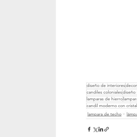
diseño de interiores
decor
candiles coloniales
diseño
lamparas de hierro
lampar
candil moderno con crista
lampara de techo
lámpa