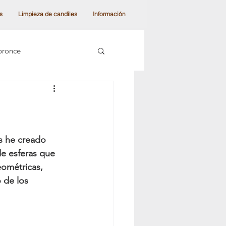
s
Limpieza de candiles
Información
bronce
as de colección
 modernos
s he creado 
e esferas que 
ométricas, 
les de techo
 de los 
 moderna