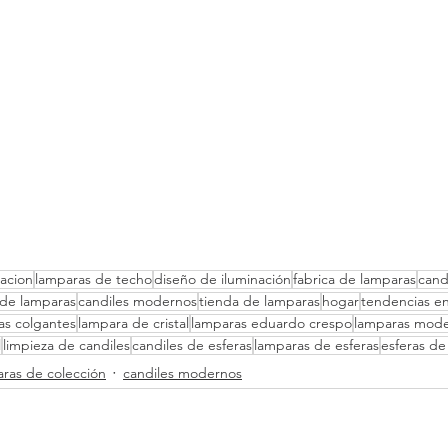
acion
lamparas de techo
diseño de iluminación
fabrica de lamparas
cand
 de lamparas
candiles modernos
tienda de lamparas
hogar
tendencias en
as colgantes
lampara de cristal
lamparas eduardo crespo
lamparas mod
l
limpieza de candiles
candiles de esferas
lamparas de esferas
esferas de
ras de colección
candiles modernos