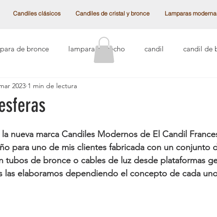
Candiles clásicos
Candiles de cristal y bronce
Lamparas moderna
para de bronce
lampara de techo
candil
candil de 
mar 2023
1 min de lectura
ntiguos
cristal checoslovaco
cristal austriaco
lámpar
esferas
al Swarovski
Categoría sin título
las vegas
candiles
 la nueva marca Candiles Modernos de El Candil France
ño para uno de mis clientes fabricada con un conjunto d
n tubos de bronce o cables de luz desde plataformas ge
 frances
Candiles de techo
lamparas de hierro
candi
ras las elaboramos dependiendo el concepto de cada uno
de esferas
lampara de techo moderna
lampara de techo