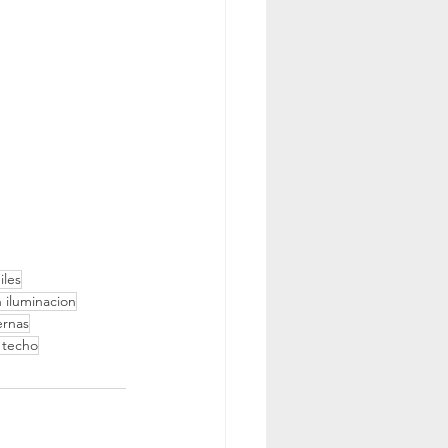
iles
 iluminacion
ernas
 techo