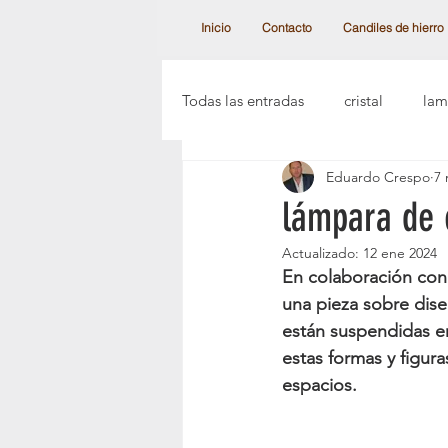
Inicio
Contacto
Candiles de hierro
Todas las entradas
cristal
lam
Eduardo Crespo
7 
lamparas clásicas
candiles a
lámpara de 
Actualizado:
12 ene 2024
candiles de cristal austr
crist
En colaboración con
una pieza sobre dise
están suspendidas e
lampara modernas
el candil
estas formas y figu
espacios.
lampara de esferas
candiles 