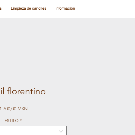
s
Limpieza de candiles
Información
l florentino
Precio
1.700,00 MXN
ESTILO
*