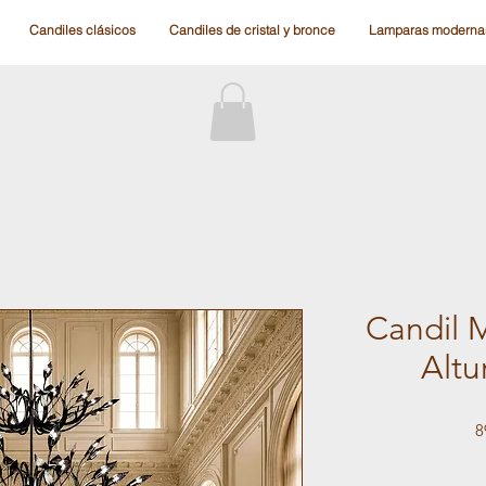
Candiles clásicos
Candiles de cristal y bronce
Lamparas moderna
Candil 
Altu
8