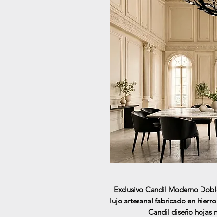
Exclusivo Candil Moderno Doble
lujo artesanal fabricado en hierro
Candil diseño hojas m