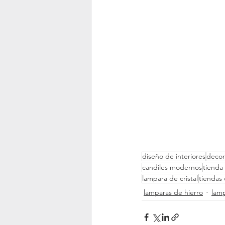
diseño de interiores
decor
candiles modernos
tienda
lampara de cristal
tiendas 
lamparas de hierro
lam