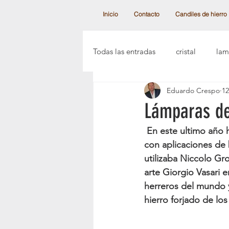
Inicio
Contacto
Candiles de hierro
Todas las entradas
cristal
lam
Eduardo Crespo
12
lamparas clásicas
candiles a
Lámparas de
 En este ultimo año he diseñado piezas de colección fabricadas a mano en hierro forjado 
candiles de cristal austr
crist
con aplicaciones de 
utilizaba Niccolo Gr
arte Giorgio Vasari 
lampara modernas
el candil
herreros del mundo y
hierro forjado de los
lampara de esferas
candiles 