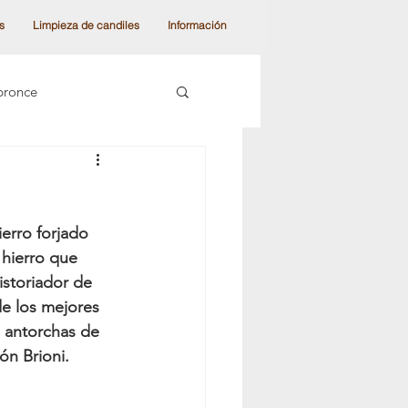
s
Limpieza de candiles
Información
bronce
as de colección
 modernos
 hierro que 
storiador de 
de los mejores 
les de techo
s antorchas de 
ón Brioni.
 moderna