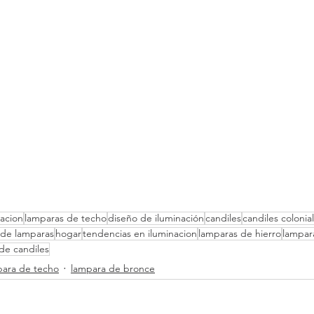
acion
lamparas de techo
diseño de iluminación
candiles
candiles colonia
 de lamparas
hogar
tendencias en iluminacion
lamparas de hierro
lampar
de candiles
para de techo
lampara de bronce