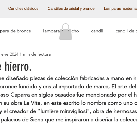
Candiles clásicos
Candiles de cristal y bronce
Lamparas moderna
para de bronce
lampara de techo
candil
candil de 
 ene 2024
1 min de lectura
ntiguos
cristal checoslovaco
cristal austriaco
lámpar
 hierro.
al Swarovski
Categoría sin título
las vegas
candiles
bronce fundido y cristal importado de marca, El arte del
osso Caparra en siglos pasados fue mencionado por el hi
en su obra Le Vite, en este escrito lo nombra como uno 
 frances
Candiles de techo
lamparas de hierro
candi
 el creador de "lumière miravigliosi”, obra de hermosa
 palacios de Siena que me inspiraron a diseñar la colecci
de esferas
lampara de techo moderna
lampara de techo